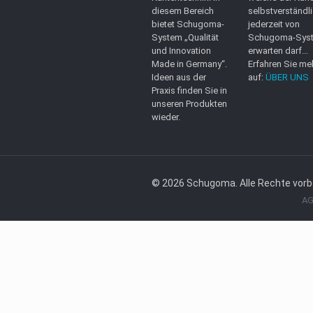
diesem Bereich
selbstverständl
bietet Schugoma-
jederzeit von
System „Qualität
Schugoma-Sys
und Innovation
erwarten darf...
Made in Germany“.
Erfahren Sie me
Ideen aus der
auf:
ÜBER UNS
Praxis finden Sie in
unseren Produkten
wieder.
A