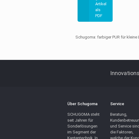
Artikel
als
PDF
Schugoma: farbiger PUR für kleine
Innovations
Über Schugoma
Service
SCHUGOMA steht
Beratung,
seit Jahren für
Kundenbetreuu
Sonderlösungen
und Service sin
im Segment der
die Faktoren,
Kantentechnik. In
welche der Kun